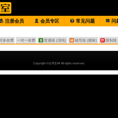
注册会员
会员专区
常见问题
问
对多收费
一对一收费
普通级 (清纯)
辅导级 (暧昧)
限制级 
Copyright ©台湾女神 All rights reserved.