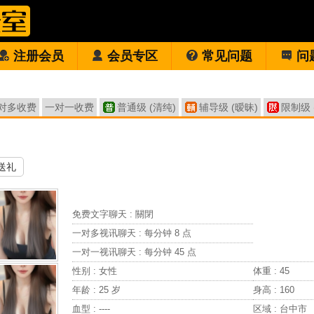
注册会员
会员专区
常见问题
问
对多收费
一对一收费
普通级 (清纯)
辅导级 (暧昧)
限制级 
送礼
免费文字聊天 :
關閉
一对多视讯聊天 :
每分钟 8 点
一对一视讯聊天 :
每分钟 45 点
性别 : 女性
体重 : 45
年龄 : 25 岁
身高 : 160
血型 : ----
区域 : 台中市