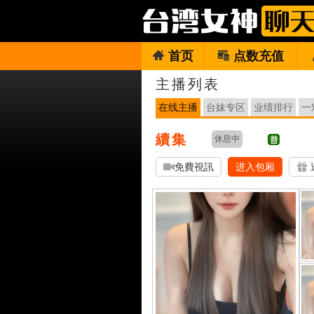
首页
点数充值
主播列表
在线主播
台妹专区
业绩排行
一
續集
休息中
免費視訊
进入包厢