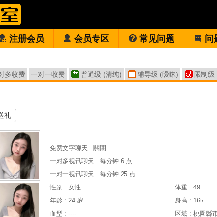
注册会员
会员专区
常见问题
问
对多收费
一对一收费
普通级 (清纯)
辅导级 (暧昧)
限制级 
送礼
免费文字聊天 :
關閉
一对多视讯聊天 :
每分钟 6 点
一对一视讯聊天 :
每分钟 25 点
性别 : 女性
体重 : 49
年龄 : 24 岁
身高 : 165
血型 : ----
区域 : 桃園縣