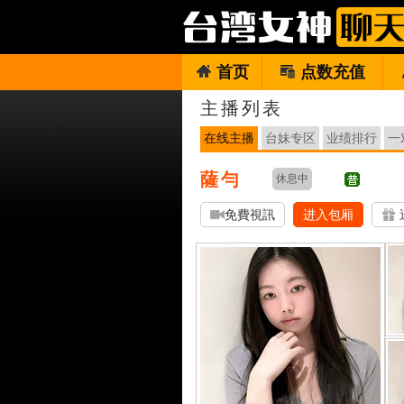
首页
点数充值
主播列表
在线主播
台妹专区
业绩排行
一
薩勻
休息中
免費視訊
进入包厢