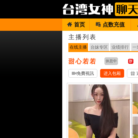
首页
点数充值
主播列表
在线主播
台妹专区
业绩排行
一
甜心若若
休息中
免費視訊
进入包厢