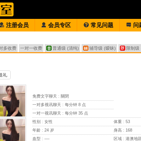
注册会员
会员专区
常见问题
问
对多收费
一对一收费
普通级 (清纯)
辅导级 (暧昧)
限制级 
送礼
免费文字聊天 :
關閉
一对多视讯聊天 :
每分钟 8 点
一对一视讯聊天 :
每分钟 35 点
性别 : 女性
体重 : 53
年龄 : 24 岁
身高 : 168
血型 : ----
区域 : 港澳地