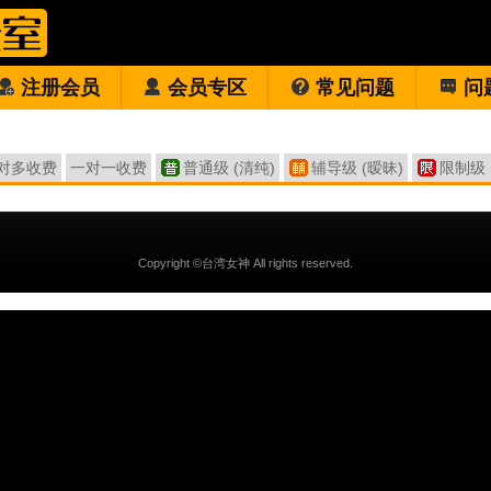
注册会员
会员专区
常见问题
问
对多收费
一对一收费
普通级 (清纯)
辅导级 (暧昧)
限制级 
Copyright ©台湾女神 All rights reserved.