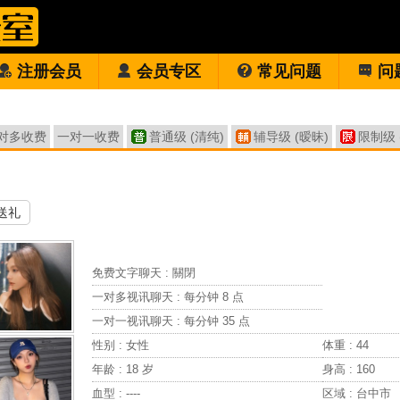
注册会员
会员专区
常见问题
问
对多收费
一对一收费
普通级 (清纯)
辅导级 (暧昧)
限制级 
送礼
免费文字聊天 :
關閉
一对多视讯聊天 :
每分钟 8 点
一对一视讯聊天 :
每分钟 35 点
性别 : 女性
体重 : 44
年龄 : 18 岁
身高 : 160
血型 : ----
区域 : 台中市