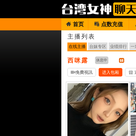
首页
点数充值
主播列表
在线主播
台妹专区
业绩排行
一
西咪露
休息中
免費視訊
进入包厢