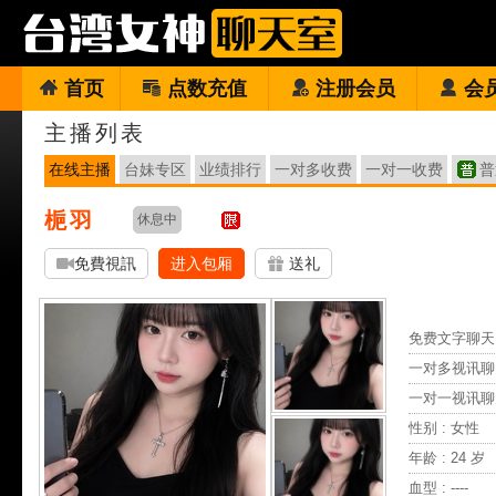
首页
点数充值
注册会员
会
主播列表
在线主播
台妹专区
业绩排行
一对多收费
一对一收费
普
梔羽
休息中
免費視訊
进入包厢
送礼
免费文字聊天 
一对多视讯聊
一对一视讯聊
性别 : 女性
年龄 : 24 岁
血型 : ----