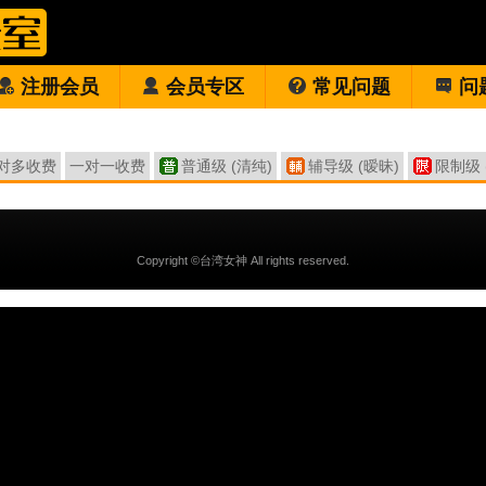
注册会员
会员专区
常见问题
问
对多收费
一对一收费
普通级 (清纯)
辅导级 (暧昧)
限制级 
Copyright ©台湾女神 All rights reserved.