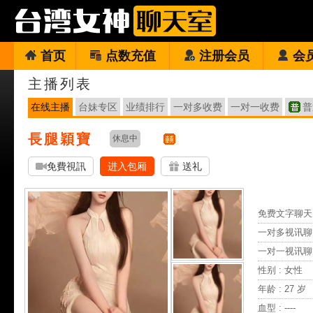
首页
点数充值
注册会员
会
主播列表
在线主播
台妹专区
业绩排行
一对多收费
一对一收费
普
長腿穎寶
休息中
免費視訊
进入包厢
送礼
免费文字聊天 
一对多视讯聊
一对一视讯聊
性别 : 女性
年龄 : 27 岁
血型 : ----