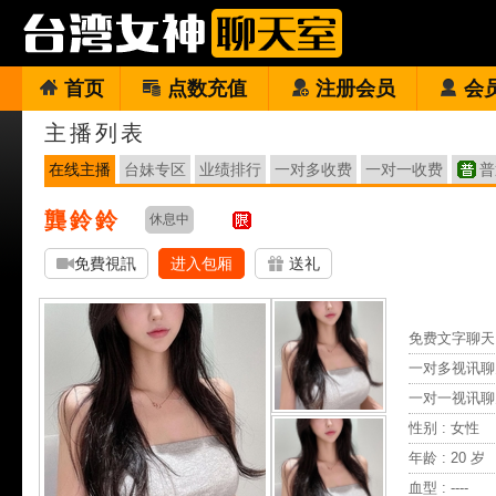
首页
点数充值
注册会员
会
主播列表
在线主播
台妹专区
业绩排行
一对多收费
一对一收费
普
龔鈴鈴
休息中
免費視訊
进入包厢
送礼
免费文字聊天 
一对多视讯聊
一对一视讯聊
性别 : 女性
年龄 : 20 岁
血型 : ----