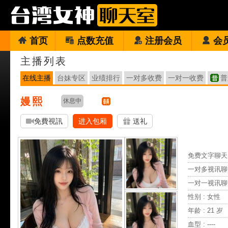
首页
点数充值
注册会员
会
主播列表
在线主播
台妹专区
业绩排行
一对多收费
一对一收费
普
嫚熙
休息中
免費視訊
进入包厢
送礼
免费文字聊天 
一对多视讯聊
一对一视讯聊
性别 : 女性
年龄 : 21 岁
血型 : ----